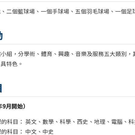
池、二個籃球場、一個手球場、五個羽毛球場、一個足
動
趣小組，分學術、體育、興趣、音樂及服務五大類別，
最具特色。
目
年9月開始）
課的科目： 英文、數學、科學、西史、地理、電腦、
的科目： 中文、中史