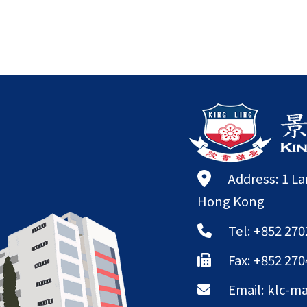
Address: 1 L
Hong Kong
Tel: +852 270
Fax: +852 270
Email:
klc-ma