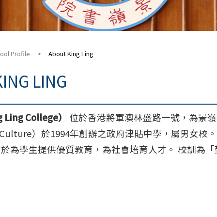
ool Profile
>
About King Ling
ING LING
ing College）
位於
香港
將軍澳
林盛路一號，為
景嶺
nd Culture）於1994年創辦
之政府津貼中學，屬男女校
在於為學生提供優質教育，為社會培育人才。 校訓為
。