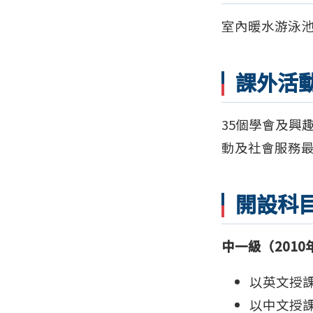
室內暖水游泳
課外活
35個學會及興
動及社會服務
開設科
中一級（2010
以英文授
以中文授課