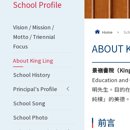
School Profile
Vision / Mission /
Home
>
Sch
Motto / Triennial
ABOUT K
Focus
About King Ling
景嶺書院（King L
School History
Education a
Principal's Profile
明先生。目的
純樸」的美德
School Song
School Photo
前言