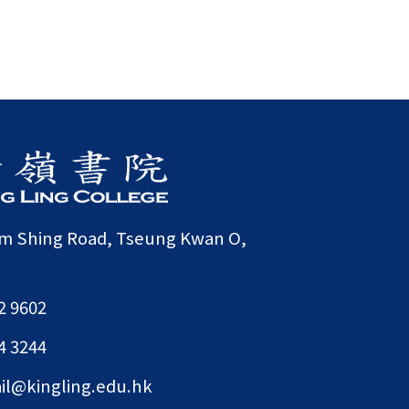
am Shing Road, Tseung Kwan O,
2 9602
4 3244
il@kingling.edu.hk