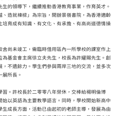
先生的領導下，繼續推動香港教育事業，作育英才。
越、造就棟樑」為宗旨，開辦景嶺書院，為香港適齡
生培育成有知識、有文化、有承擔、有高尚道德情操
校舍尚未竣工，需臨時借用區內一所學校的課室作上
監為基金會主席徐立夫先生，校長為許耀賜先生。創
展，不遺餘力。學生們參與兩岸三地的交流，並多次
一展所長。
學習。許校長於二零零八年榮休，交棒給楊明倫博
開始以英語為主要教學語言。同時，學校開始新高中
學生成長方面，活動已由起初的老師主導，發展為由