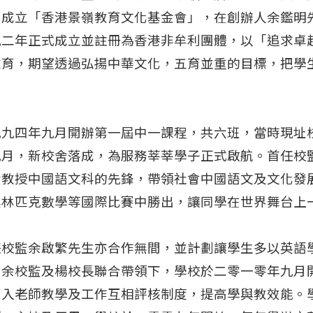
，成立「香港景嶺教育文化基金會」，在創辦人余鑑明
九二年正式成立並註冊為香港非牟利團體，以「追求卓
教育，期望透過弘揚中華文化，五育並重的目標，把學
九九四年九月開辦第一屆中一課程，共六班，當時現址
九月，新校舍落成，為服務莘莘學子正式啟航。首任校
話教授中國語文科的先鋒，帶領社會中國語文及文化發
奧林匹克數學等國際比賽中勝出，讓同學在世界舞台上
任校監余啟繁先生亦合作無間，並計劃讓學生多以英語
、余校監及楊校長聯合帶領下，學校於二零一零年九月
引入老師教學及工作互相評核制度，提高學與教效能。