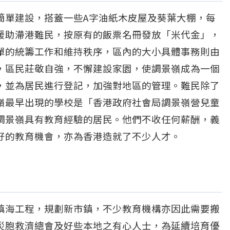
簡單建設，搭蓋一些A字油紙木皮屋及葵葉大棚，每
援助滯港難民，按原有的飯票名冊發放「米代金」，
單的統籌工作和維持秩序，區內的大小具體事務則由
，區民莊敬自強，不懈建設家園，使調景嶺成為一個
，並為居民進行登記，加強對地區的管理。難民除了
嶺最早出現的學校是「香港政府社會局調景嶺營兒童
調景嶺具有教育經驗的居民。他們不收任何薪酬，義
好的教育機會，亦為香港造就了不少人才。
填海工程，規劃新市鎮，不少教育機構亦因此需要搬
災胞救濟總會及好些本地之有心人士，為延續培育優