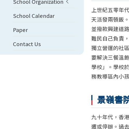
School Organization
上世紀五零年
School Calendar
天派發兩頓飯
並撥款興建道
Paper
難民自己負責
Contact Us
獨立營運的社
要解決三餐溫
學校」。學校
務教導區內小
景嶺書
九十年代，香
遷或停辦。過