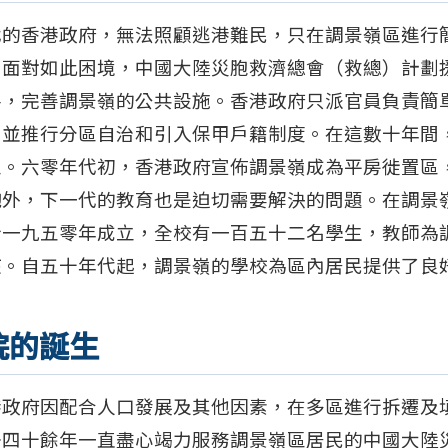
代的香港政府，無法照顧逃港難民，只在調景嶺區進行
。面對如此困境，中國大陸災胞救濟總會（救總）計劃
路，完善調景嶺的公共設施。香港政府只派官員負責簡
，並推行分區自治和引入保甲戶籍制度。在這數十年間
區。六零年代初，香港政府宣佈調景嶺成為平房徙置區
飽外，下一代的教育也是迫切需要解決的問題。在調景
於一九五零年成立，全校有一百五十二名學生，教師為
孩。自五十年代起，調景嶺的學校為區內居民提供了良
院的誕生
港政府因配合人口發展及其他因素，在多區進行拆遷及
去四十餘年一直盡心竭力服務調景嶺區居民的中國大陸