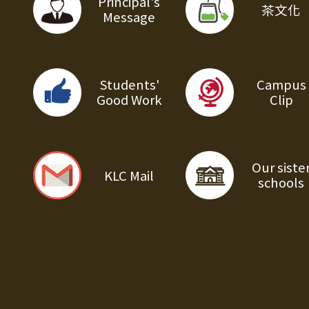
Principal's
茶文化
Message
Students'
Campus
Good Work
Clip
Our siste
KLC Mail
schools