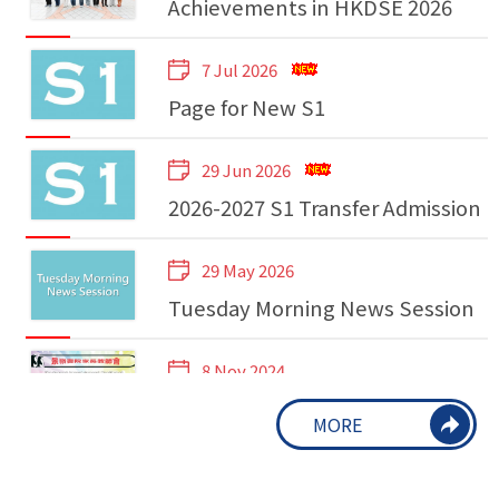
Achievements in HKDSE 2026
7 Jul 2026
Page for New S1
29 Jun 2026
2026-2027 S1 Transfer Admission
29 May 2026
Tuesday Morning News Session
8 Nov 2024
第七屆法團校董會家長校董選舉
MORE
2024-2025