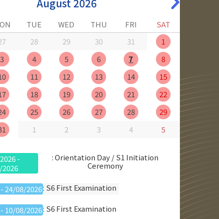
August 2026
ON
TUE
WED
THU
FRI
SAT
27
28
29
30
31
1
3
4
5
6
7
8
10
11
12
13
14
15
17
18
19
20
21
22
24
25
26
27
28
29
31
1
2
3
4
5
: Orientation Day / S1 Initiation
2026 -
Ceremony
/2026
: S6 First Examination
 - 24/08/2026
: S6 First Examination
 - 10/08/2026