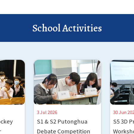
Notice 11
2 Mar 2026
School Activities
Notice 10
4 Feb 2026
Notice 9
1 Feb 2026
Notice 8
23 Jan 2026
Notice 7
5 Jan 2026
3 Jul 2026
30 Jun 20
ockey
S1 & S2 Putonghua
S5 3D P
Notice 6 (Revised Version)
28 Nov 2025
r
Debate Competition
Worksh