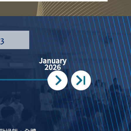
: Summer Vacation
 - 31/08/2026
13
January
2026