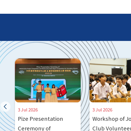
1 Sep 2024
反 『 太空油毒品 』
13 Oct 2023
30th Anniversary of King Ling
College
3 Jul 2026
3 Jul 2026
t
Pize Presentation
Workshop of J
Ceremony of
Club Voluntee