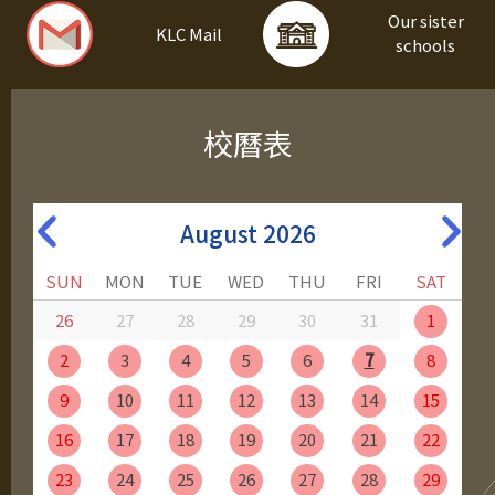
Our sister
KLC Mail
schools
校曆表
August 2026
SUN
MON
TUE
WED
THU
FRI
SAT
26
27
28
29
30
31
1
2
3
4
5
6
7
8
9
10
11
12
13
14
15
16
17
18
19
20
21
22
23
24
25
26
27
28
29