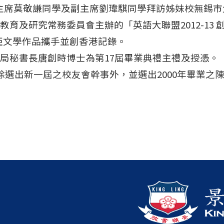
學生會主席莫敬謙同學及副主席劉瑋騏同學拜訪姊妹校無
文教育及研究常務委員會主辦的「英語大聯盟2012-1
亞文學作品攜手並創香港記錄。
評核局秘書長唐創時博士為第17屆畢業典禮主禮及授憑。
會，除選出新一屆之校友會幹事外，並選出2000年畢業