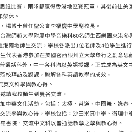
創意思維比賽，兩隊都贏得香港地區賽冠軍，其後前住美
8年榮休。
新任校長，楊博士曾任聖公會李福慶中學副校長。
演。台灣師範大學附屬中學音樂科60名師生西樂團來港
進行滬港兩地師生交流，學校各派出1位老師及4位學生進
中三學生代表香港參加在美國密西根州立大學舉行之創意
史及普通話科外，中一各科均以英語授課，正式成為英文
PEP）蒞校拜訪及觀課，瞭解各科英語教學的成效。
，交流英文科學與教心得。
，並邀請我校師生到曼谷交流。
日參加中華文化活動，包括：太極、茶道、中國舞、詠春
到他校交流學與教心得，學校包括：沙田崇真中學、衛理中
到訪景嶺書院，交流中文科以普通話教學之學與教心得。