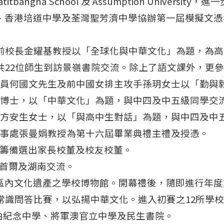
angna School 及 Assumption Univers
學、香港培道中學及荃灣聖芳濟中學協辦第一屆模擬文憑考
大學前校長金耀基教授以「全球化與中華文化」為題，為
學校共22位師生到訪景嶺書院交流。除上了語文課外，更
球隊隊員何國文先生及前中國女排主攻手孫玥女士以「勤
先勇博士，以「中華文化」為題，與中四及中五級同學交
司長陳方安生女士，以「與高中生對話」為題，與中四及
化辦事處張曼娟教授為第十六屆畢業典禮主禮及授憑。
並籌備選出家長校董及校友校董。
前往首爾及湖南交流。
展出區內文化遺產之學校博物館。開幕禮後，隨即進行年
文化常識問答比賽，以弘揚中華文化。進入初賽之12所
伯紀念中學、將軍澳官立中學及民生書院。