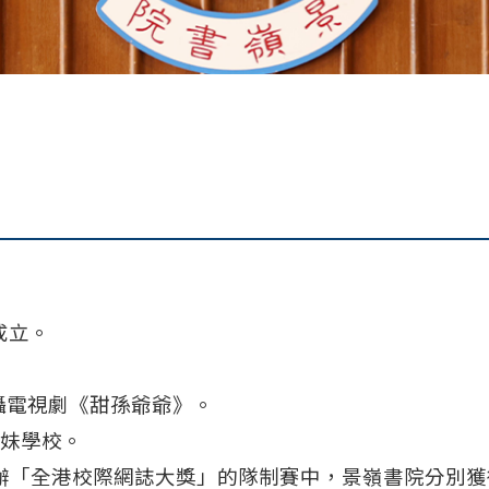
成立。
拍攝電視劇《甜孫爺爺》。
姊妹學校。
舉辦「全港校際網誌大獎」的隊制賽中，景嶺書院分別獲