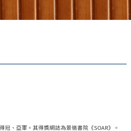
得冠、亞軍。其得獎網誌為景嶺書院《SOAR》。