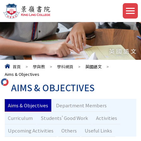
英國語文
首頁
>
學與教
>
學科網頁
>
英國語文
>
Aims & Objectives
AIMS & OBJECTIVES
Aims & Objectives
Department Members
Curriculum
Students' Good Work
Activities
Upcoming Activities
Others
Useful Links