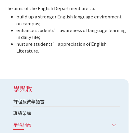
The aims of the English Department are to:
build up a stronger English language environment
on campus;
enhance students’ awareness of language learning
in daily life;
nurture students’ appreciation of English
Literature.
學與教
課程及教學語言
班級架構
學科網頁