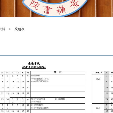
資料
>
校曆表