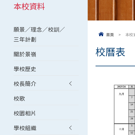
本校資料
願景／理念／校訓／
首頁
>
本校
三年計劃
校曆表
關於景嶺
學校歷史
校長簡介
校歌
校園相片
學校組織