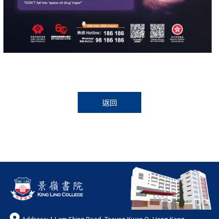
返回
Address: 1 Lam Shing Road, Tseung Kwan O, Hong Kong