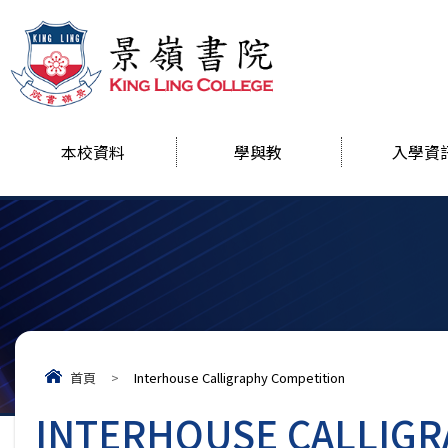
本校資料
學與教
入學資
首頁
>
Interhouse Calligraphy Competition
INTERHOUSE CALLIGR