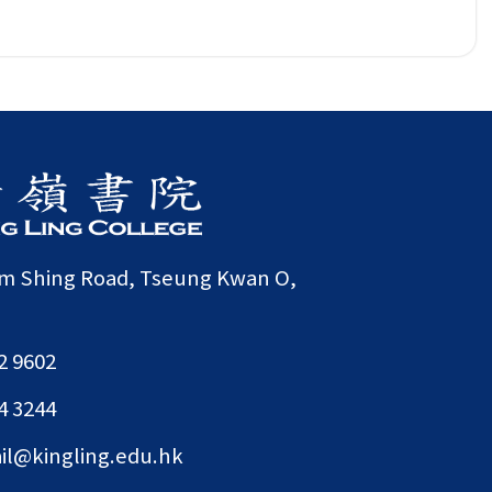
am Shing Road, Tseung Kwan O,
2 9602
4 3244
il@kingling.edu.hk