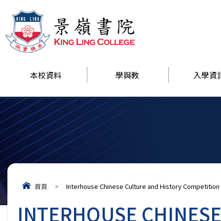
本校資料
學與教
入學資
首頁
>
Interhouse Chinese Culture and History Competition
INTERHOUSE CHINESE