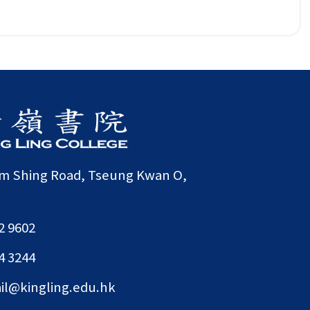
am Shing Road, Tseung Kwan O,
2 9602
4 3244
il@kingling.edu.hk