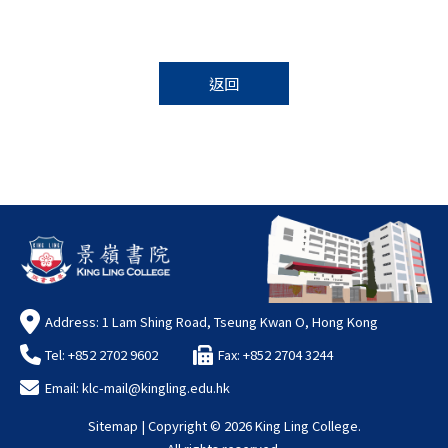
返回
Address: 1 Lam Shing Road, Tseung Kwan O, Hong Kong
Tel: +852 2702 9602
Fax: +852 2704 3244
Email:
klc-mail@kingling.edu.hk
Sitemap
| Copyright ©
2026 King Ling College.