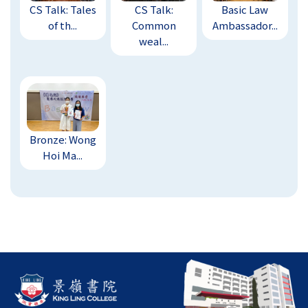
CS Talk: Tales
CS Talk:
Basic Law
of th...
Common
Ambassador...
weal...
Bronze: Wong
Hoi Ma...