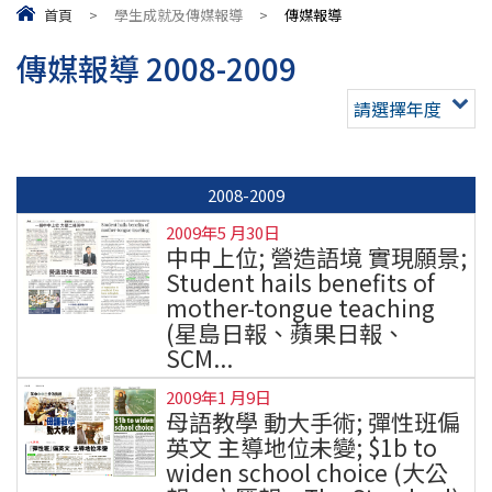
首頁
>
學生成就及傳媒報導
>
傳媒報導
傳媒報導 2008-2009
請選擇年度
2008-2009
2009年5 月30日
中中上位; 營造語境 實現願景;
Student hails benefits of
mother-tongue teaching
(星島日報、蘋果日報、
SCM...
2009年1 月9日
母語教學 動大手術; 彈性班偏
英文 主導地位未變; $1b to
widen school choice (大公