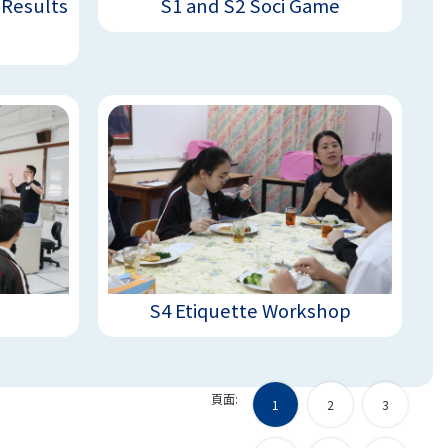
 Results
S1 and S2 Soci Game
S4 Etiquette Workshop
頁面:
1
2
3