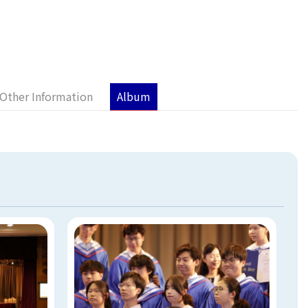
Other Information
Album