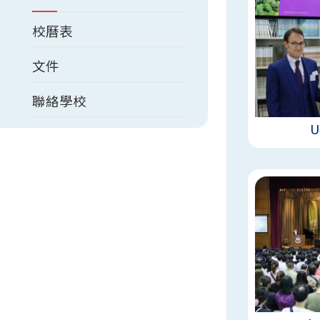
校曆表
文件
聯絡學校
U