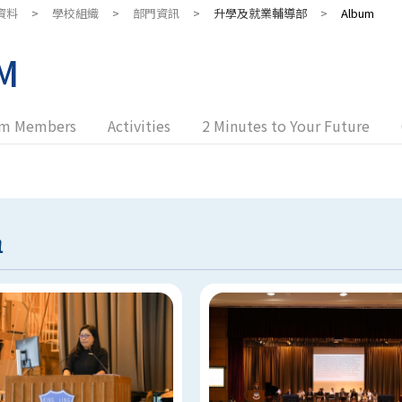
資料
>
學校組織
>
部門資訊
>
升學及就業輔導部
>
Album
M
m Members
Activities
2 Minutes to Your Future
m