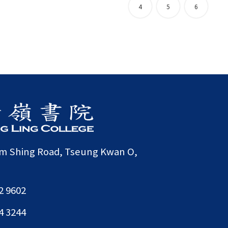
4
5
6
am Shing Road, Tseung Kwan O,
2 9602
4 3244