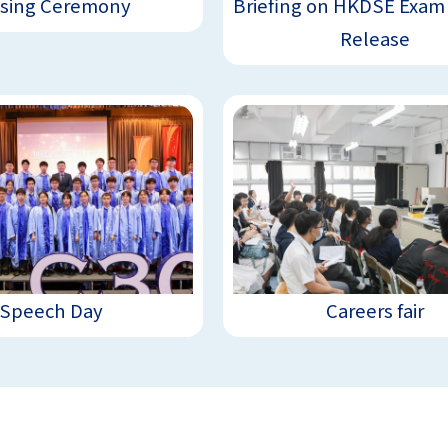
osing Ceremony
Briefing on HKDSE Exam
Release
Speech Day
Careers fair