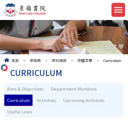
中國文學
首頁
>
學與教
>
學科網頁
>
中國文學
>
Curriculum
CURRICULUM
Aims & Objectives
Department Members
Curriculum
Activities
Upcoming Activities
Useful Links