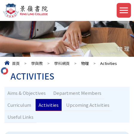
物理
首頁
>
學與教
>
學科網頁
>
物理
>
Activities
ACTIVITIES
Aims & Objectives
Department Members
Curriculum
Activities
Upcoming Activities
Useful Links