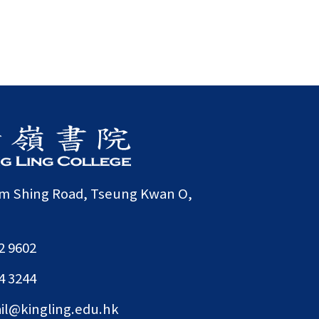
am Shing Road, Tseung Kwan O,
2 9602
4 3244
il@kingling.edu.hk