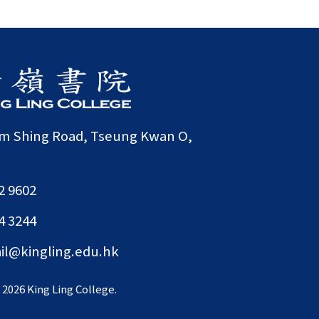
am Shing Road, Tseung Kwan O,
2 9602
4 3244
il@kingling.edu.hk
©
2026 King Ling College.