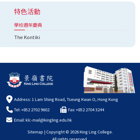
特色活動
學校週年慶典
The Kontiki
Address: 1 Lam Shing Road, Tseung Kwan O, Hong Kong
Tel: +852 2702 9602
Fax: +852 2704 3244
Email:
klc-mail@kingling.edu.hk
Sitemap
| Copyright ©
2026 King Ling College.
All rights reserved.